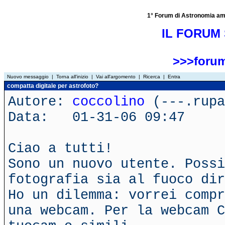
1° Forum di Astronomia amator
IL FORUM 
>>>forum
Nuovo messaggio
|
Torna all'inizio
|
Vai all'argomento
|
Ricerca
|
Entra
compatta digitale per astrofoto?
Autore:
coccolino
(---.rupa
Data: 01-31-06 09:47
Ciao a tutti!
Sono un nuovo utente. Possi
fotografia sia al fuoco dir
Ho un dilemma: vorrei compr
una webcam. Per la webcam C